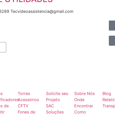
8289 Tecvideoassistencia@gmail.com
as
Torres
Solicite seu
Sobre Nós
Blog
ficadores
Acessórios
Projeto
Onde
Relató
as de
CFTV
SAC
Encontrar
Transp
tir
Fones de
Soluções
Como