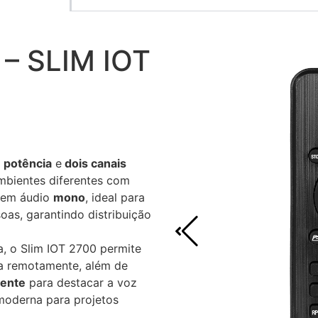
– SLIM IOT
potência
e
dois canais
ambientes diferentes com
a em áudio
mono
, ideal para
as, garantindo distribuição
, o Slim IOT 2700 permite
ema remotamente, além de
gente
para destacar a voz
moderna para projetos