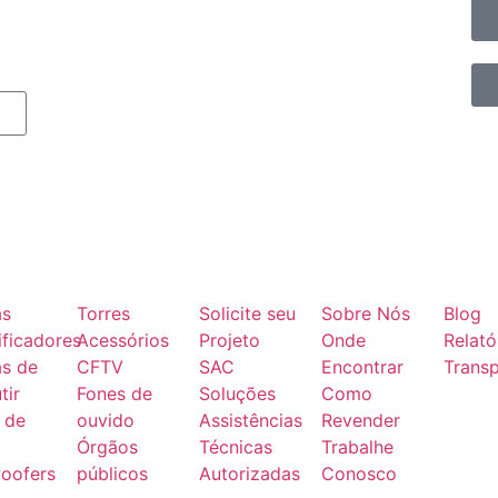
as
Torres
Solicite seu
Sobre Nós
Blog
ficadores
Acessórios
Projeto
Onde
Relató
as de
CFTV
SAC
Encontrar
Transp
tir
Fones de
Soluções
Como
 de
ouvido
Assistências
Revender
Órgãos
Técnicas
Trabalhe
oofers
públicos
Autorizadas
Conosco