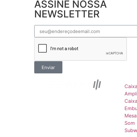
ASSINE NOSSA
NEWSLETTER
Enviar
Caix
Ampli
Caix
Embu
Mesa
Som
Subw