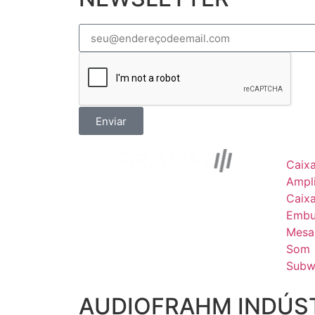
Enviar
Caix
Ampli
Caix
Embu
Mesa
Som
Subw
AUDIOFRAHM INDÚST