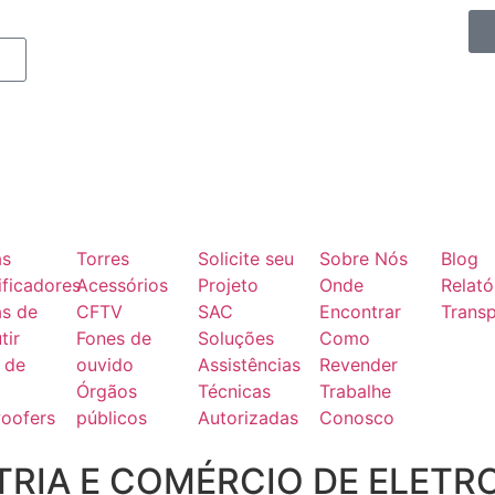
as
Torres
Solicite seu
Sobre Nós
Blog
ficadores
Acessórios
Projeto
Onde
Relató
as de
CFTV
SAC
Encontrar
Transp
tir
Fones de
Soluções
Como
 de
ouvido
Assistências
Revender
Órgãos
Técnicas
Trabalhe
oofers
públicos
Autorizadas
Conosco
RIA E COMÉRCIO DE ELETR