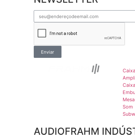
Enviar
Caix
Ampli
Caix
Embu
Mesa
Som
Subw
AUDIOFRAHM INDÚST