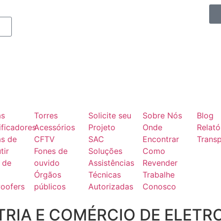
as
Torres
Solicite seu
Sobre Nós
Blog
ficadores
Acessórios
Projeto
Onde
Relató
as de
CFTV
SAC
Encontrar
Transp
tir
Fones de
Soluções
Como
 de
ouvido
Assistências
Revender
Órgãos
Técnicas
Trabalhe
oofers
públicos
Autorizadas
Conosco
RIA E COMÉRCIO DE ELETR