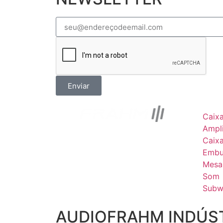
Enviar
Caix
Ampli
Caix
Embu
Mesa
Som
Subw
AUDIOFRAHM INDÚST