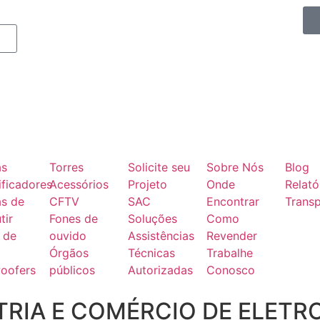
as
Torres
Solicite seu
Sobre Nós
Blog
ficadores
Acessórios
Projeto
Onde
Relató
as de
CFTV
SAC
Encontrar
Transp
tir
Fones de
Soluções
Como
 de
ouvido
Assistências
Revender
Órgãos
Técnicas
Trabalhe
oofers
públicos
Autorizadas
Conosco
RIA E COMÉRCIO DE ELETR