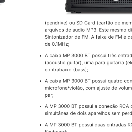
As caixas MP BT possuem em seu painel
especial com VU METER* para a conex
(pendrive) ou SD Card (cartão de me
arquivos de áudio MP3. Este mesmo di
Sintonizador de FM. A faixa de FM é 
de 0.1MHz;
A caixa MP 3000 BT possui três entrad
(acoustic guitar), uma para guitarra (el
contrabaixo (bass);
A caixa MP 3000 BT possui quatro co
microfone/violão, com ajuste de volu
par;
A MP 3000 BT possuí a conexão RCA d
simultânea de dois aparelhos sem perda
A MP 3000 BT possuí duas entradas RC
Keyboard;