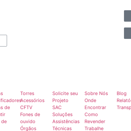
as
Torres
Solicite seu
Sobre Nós
Blog
ficadores
Acessórios
Projeto
Onde
Relató
as de
CFTV
SAC
Encontrar
Transp
tir
Fones de
Soluções
Como
 de
ouvido
Assistências
Revender
Órgãos
Técnicas
Trabalhe