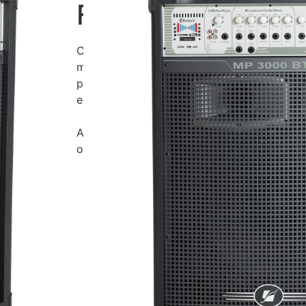
Frahm – MP 3000
Com 300 Watts Rms de potência para ser ut
médio porte como igrejas, escolas, bares 
possível utilizar todos os canais simultane
e eficiência.
A MP3000 também permite conectar disposit
ouvir suas rádios favoritas através da FM Dig
A MP 3000 BT possuí Voltagem Automá
modo o usuário pode utilizá-las em qu
diferente sem a preocupação de verifi
aparelho;
A MP 3000 BT possuí saída Monitor / L
volume independente. Este recurso é uti
caixa a outras caixas ativas, mesa de
aparelho que amplifique este sinal;