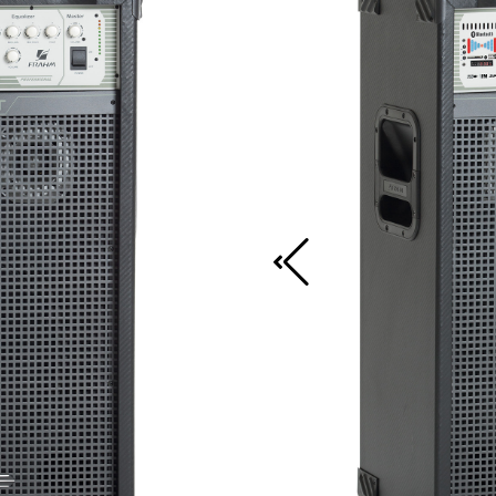
 Bluetooth
ilizada em ambientes de
etc. Com a MP3000 é
amente sem perder potência
ivos bluetooth, USB, e
ital.
tica de 90 a 240V. Deste
alquer região de voltagem
car ou alterar a voltagem do
ine Out com ajuste de
lizado para interligar a
 som ou qualquer outro