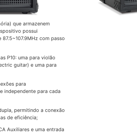
 frontal um dispositivo
ão Bluetooth, USB
mória) que armazenem
spositivo possui
de 87.5~107.9MHz com passo
as P10: uma para violão
ectric guitar) e uma para
nexões para
me independente para cada
upla, permitindo a conexão
s de eficiência;
A Auxiliares e uma entrada