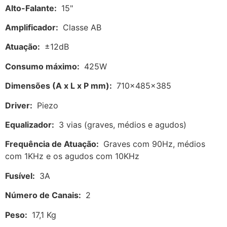
Alto-Falante:
15"
Amplificador:
Classe AB
Atuação:
±12dB
Consumo máximo:
425W
Dimensões (A x L x P mm):
710x485x385
Driver:
Piezo
Equalizador:
3 vias (graves, médios e agudos)
Frequência de Atuação:
Graves com 90Hz, médios
com 1KHz e os agudos com 10KHz
Fusível:
3A
Número de Canais:
2
Peso:
17,1 Kg