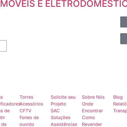
 MOVEIS E ELETRODOMESTI
as
Torres
Solicite seu
Sobre Nós
Blog
ficadores
Acessórios
Projeto
Onde
Relató
as de
CFTV
SAC
Encontrar
Transp
tir
Fones de
Soluções
Como
 de
ouvido
Assistências
Revender