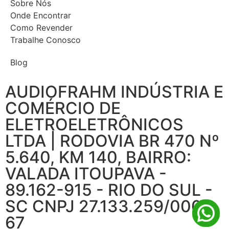
Sobre Nós
Onde Encontrar
Como Revender
Trabalhe Conosco
Blog
AUDIOFRAHM INDÚSTRIA E
COMÉRCIO DE
ELETROELETRÔNICOS
LTDA | RODOVIA BR 470 Nº
5.640, KM 140, BAIRRO:
VALADA ITOUPAVA -
89.162-915 - RIO DO SUL -
SC CNPJ 27.133.259/0001-
67