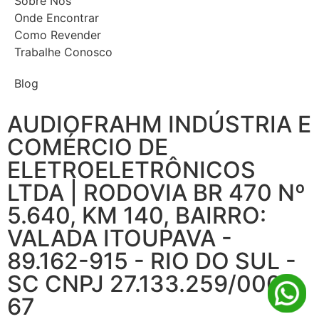
Sobre Nós
Onde Encontrar
Como Revender
Trabalhe Conosco
Blog
AUDIOFRAHM INDÚSTRIA E
COMÉRCIO DE
ELETROELETRÔNICOS
LTDA | RODOVIA BR 470 Nº
5.640, KM 140, BAIRRO:
VALADA ITOUPAVA -
89.162-915 - RIO DO SUL -
SC CNPJ 27.133.259/0001-
67